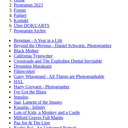
Programm 2023
Forum
Partner
Kontakt
Über DOKUARTS
Programm Archiv
Bergman - A Year in a Life
Beyond the Obvious - Daniel Schwartz. Photographer
Black Mother
California Typewriter
Crossroads and The Exploding Digital Inevitable
Dreaming Murakami
Filmworker
Garry Winogrand - All Things are Photographable
HAL
Harry Gruyaert - Photographer
I've Got the Blues
Impulso
Jaar, Lament of the Images
Kusama - Infinity
Lots of Kids, a Monkey and a Castle
Milford Graves Full Mantis
Paa Joe & The Lion
Raghu Rai - An Unframed Portrait