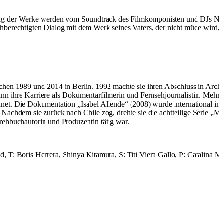
ng der Werke werden vom Soundtrack des Filmkomponisten und DJs Nicol
eichberechtigten Dialog mit dem Werk seines Vaters, der nicht müde wird
schen 1989 und 2014 in Berlin. 1992 machte sie ihren Abschluss in Ar
n ihre Karriere als Dokumentarfilmerin und Fernsehjournalistin. Mehr
net. Die Dokumentation „Isabel Allende“ (2008) wurde international im
hdem sie zurück nach Chile zog, drehte sie die achtteilige Serie „Mue
rehbuchautorin und Produzentin tätig war.
 T: Boris Herrera, Shinya Kitamura, S: Titi Viera Gallo, P: Catalina 