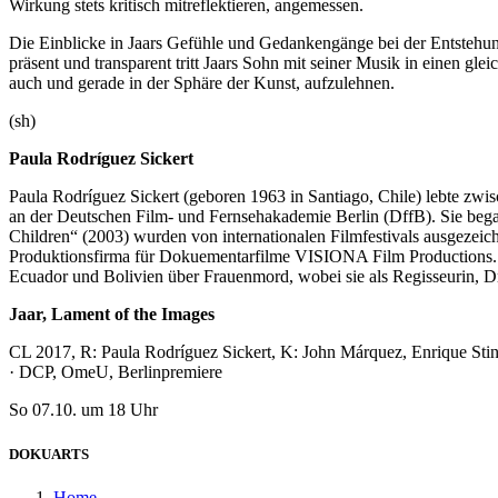
Wirkung stets kritisch mitreflektieren, angemessen.
Die Einblicke in Jaars Gefühle und Gedankengänge bei der Entstehu
präsent und transparent tritt Jaars Sohn mit seiner Musik in einen gl
auch und gerade in der Sphäre der Kunst, aufzulehnen.
(sh)
Paula Rodríguez Sickert
Paula Rodríguez Sickert (geboren 1963 in Santiago, Chile) lebte zwi
an der Deutschen Film- und Fernsehakademie Berlin (DffB). Sie began
Children“ (2003) wurden von internationalen Filmfestivals ausgezeich
Produktionsfirma für Dokuementarfilme VISIONA Film Productions. Nac
Ecuador und Bolivien über Frauenmord, wobei sie als Regisseurin, D
Jaar, Lament of the Images
CL 2017, R: Paula Rodríguez Sickert, K: John Márquez, Enrique Stind,
· DCP, OmeU, Berlinpremiere
So 07.10. um 18 Uhr
DOKUARTS
Home