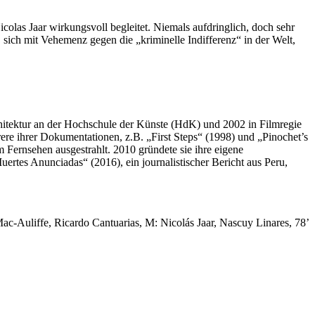
as Jaar wirkungsvoll begleitet. Niemals aufdringlich, doch sehr
, sich mit Vehemenz gegen die „kriminelle Indifferenz“ in der Welt,
chitektur an der Hochschule der Künste (HdK) und 2002 in Filmregie
ere ihrer Dokumentationen, z.B. „First Steps“ (1998) und „Pinochet’s
 Fernsehen ausgestrahlt. 2010 gründete sie ihre eigene
rtes Anunciadas“ (2016), ein journalistischer Bericht aus Peru,
Mac-Auliffe, Ricardo Cantuarias, M: Nicolás Jaar, Nascuy Linares, 78’