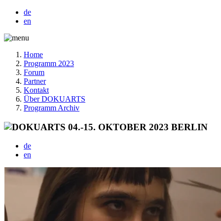
de
en
Home
Programm 2023
Forum
Partner
Kontakt
Über DOKUARTS
Programm Archiv
de
en