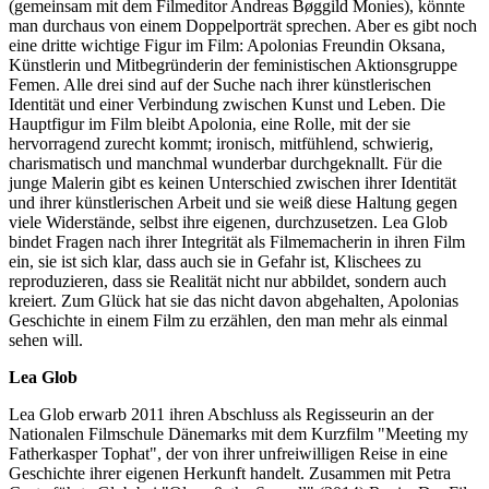
(gemeinsam mit dem Filmeditor Andreas Bøggild Monies), könnte
man durchaus von einem Doppelporträt sprechen. Aber es gibt noch
eine dritte wichtige Figur im Film: Apolonias Freundin Oksana,
Künstlerin und Mitbegründerin der feministischen Aktionsgruppe
Femen. Alle drei sind auf der Suche nach ihrer künstlerischen
Identität und einer Verbindung zwischen Kunst und Leben. Die
Hauptfigur im Film bleibt Apolonia, eine Rolle, mit der sie
hervorragend zurecht kommt; ironisch, mitfühlend, schwierig,
charismatisch und manchmal wunderbar durchgeknallt. Für die
junge Malerin gibt es keinen Unterschied zwischen ihrer Identität
und ihrer künstlerischen Arbeit und sie weiß diese Haltung gegen
viele Widerstände, selbst ihre eigenen, durchzusetzen. Lea Glob
bindet Fragen nach ihrer Integrität als Filmemacherin in ihren Film
ein, sie ist sich klar, dass auch sie in Gefahr ist, Klischees zu
reproduzieren, dass sie Realität nicht nur abbildet, sondern auch
kreiert. Zum Glück hat sie das nicht davon abgehalten, Apolonias
Geschichte in einem Film zu erzählen, den man mehr als einmal
sehen will.
Lea Glob
Lea Glob erwarb 2011 ihren Abschluss als Regisseurin an der
Nationalen Filmschule Dänemarks mit dem Kurzfilm "Meeting my
Fatherkasper Tophat", der von ihrer unfreiwilligen Reise in eine
Geschichte ihrer eigenen Herkunft handelt. Zusammen mit Petra