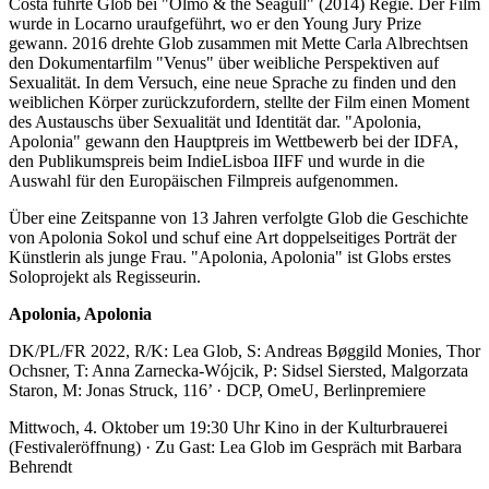
Costa führte Glob bei "Olmo & the Seagull" (2014) Regie. Der Film
wurde in Locarno uraufgeführt, wo er den Young Jury Prize
gewann. 2016 drehte Glob zusammen mit Mette Carla Albrechtsen
den Dokumentarfilm "Venus" über weibliche Perspektiven auf
Sexualität. In dem Versuch, eine neue Sprache zu finden und den
weiblichen Körper zurückzufordern, stellte der Film einen Moment
des Austauschs über Sexualität und Identität dar. "Apolonia,
Apolonia" gewann den Hauptpreis im Wettbewerb bei der IDFA,
den Publikumspreis beim IndieLisboa IIFF und wurde in die
Auswahl für den Europäischen Filmpreis aufgenommen.
Über eine Zeitspanne von 13 Jahren verfolgte Glob die Geschichte
von Apolonia Sokol und schuf eine Art doppelseitiges Porträt der
Künstlerin als junge Frau. "Apolonia, Apolonia" ist Globs erstes
Soloprojekt als Regisseurin.
Apolonia, Apolonia
DK/PL/FR 2022, R/K: Lea Glob, S: Andreas Bøggild Monies, Thor
Ochsner, T: Anna Zarnecka-Wójcik, P: Sidsel Siersted, Malgorzata
Staron, M: Jonas Struck, 116’ · DCP, OmeU, Berlinpremiere
Mittwoch, 4. Oktober um 19:30 Uhr Kino in der Kulturbrauerei
(Festivaleröffnung) · Zu Gast: Lea Glob im Gespräch mit Barbara
Behrendt